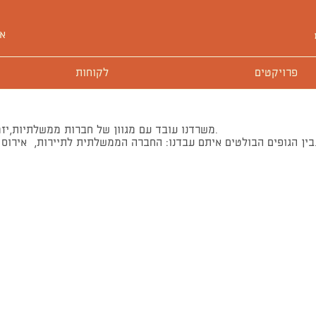
או
פרויקטים
לקוחות
משרדנו עובד עם מגוון של חברות ממשלתיות,יזמים וקבלנים ומספק שירותי תכנון דרכים תנועה ותחבורה בארץ ובחו"ל.
לתית לתיירות, אירוס הגלבוע בע"מ – נציגת איקאה בישראל, קבוצת אל אר בע"מ ועוד רבים.