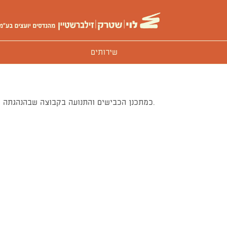
שירותים
במסגרת עבודתנו עם חברת שיכון ובינוי משרדנו התמודד בפרויקטי Design-Build כמתכנן הכבישים והתנועה בקבוצה שבהנהגתה ובמסגרת זו זכה לתכנן מספר כבישים בינעירוניים גדולים.