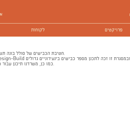
או
פרויקטים
לקוחות
חטיבת הכבישים של סולל בונה תשתיות ביצעה במרוצת השנים מיזמים גדולים ומורכבים בכל רחבי הארץ.
כמו כן, משרדנו תיכנן עבור חברת שיכון ובינוי תחנות סולריות בדרום ומתקן להתפלת מי ים בחדרה.